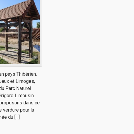
n pays Thibérien,
ueux et Limoges,
du Parc Naturel
rigord Limousin.
proposons dans ce
e verdure pour la
ée du […]