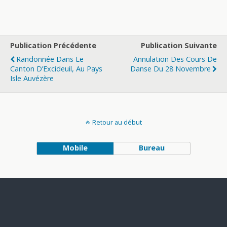
Publication Précédente
Publication Suivante
Randonnée Dans Le
Annulation Des Cours De
Canton D’Excideuil, Au Pays
Danse Du 28 Novembre
Isle Auvézère
Retour au début
Mobile
Bureau