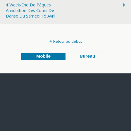
Week-End De Pâques
Annulation Des Cours De
Danse Du Samedi 15 Avril
Retour au début
Mobile
Bureau