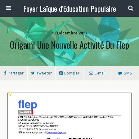
Foyer Laïque d'Education Populaire
12 Décembre 2017
Origami Une Nouvelle Activité Du Flep
Partager
Tweeter
Épingler
E-mail
SMS