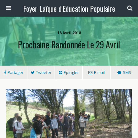
Foyer Laïque d'Education Populaire
18 Avril 2018
Prochaine Randonnée Le 29 Avril
Partager
Tweeter
Épingler
E-mail
SMS