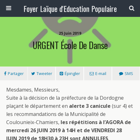
Foyer Laïque d'Education Populaire
25 Juin 2019
URGENT École De Danse
Partager
Tweeter
Épingler
E-mail
SMS
Mesdames, Messieurs,
Suite à la décision de la préfecture de la Dordogne
plaçant le département en
alerte 3 canicule
(sur 4) et
les recommandations de la Municipalité de
Coulounieix-Chamiers,
les répétitions à l’AGORA de
mercredi 26 JUIN 2019 à 14H et de VENDREDI 28
JUIN 2019 de 18H30 à 23H sont ANNULEES
.