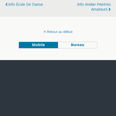
Info École De Danse
Info Atelier Peintres
Amateurs
Retour au début
Mobile
Bureau