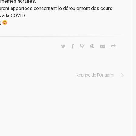
 mêmes horaires.
seront apportées concernant le déroulement des cours
s à la COVID.
t
Reprise de l’Origami