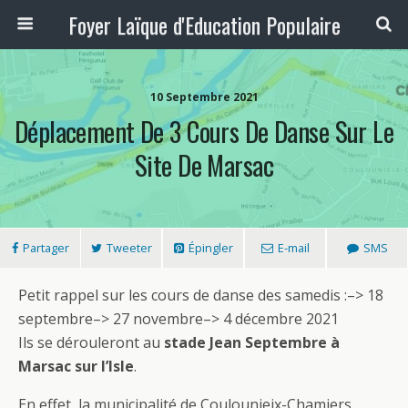
Foyer Laïque d'Education Populaire
10 Septembre 2021
Déplacement De 3 Cours De Danse Sur Le
Site De Marsac
Partager
Tweeter
Épingler
E-mail
SMS
Petit rappel sur les cours de danse des samedis :–> 18
septembre–> 27 novembre–> 4 décembre 2021
Ils se dérouleront au
stade Jean Septembre à
Marsac sur l’Isle
.
En effet, la municipalité de Coulounieix-Chamiers